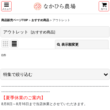
メニュー
カート
商品販売ページTOP
>
おすすめ商品
>
アウトレット
アウトレット
[
おすすめ商品
]
表示順変更
閉じる
0
件
表示数
:
並び順
:
特集で絞り込む
絞り込む
-------------------------------------------------------------------------
なかひら農場 頒布会「果樹ある生活倶楽部」
---------------------------------
【夏季休業のご案内】
アウトレット
8月8日～8月16日まで当店休業とさせていただきます。