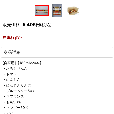
販売価格
:
5,406
円
(税込)
在庫わずか
商品詳細
[自家用]【180ml×20本】
・おろしりんご
・トマト
・にんじん
・にんじんりんご
・ブルーベリー50％
・ラフランス
・もも50％
・マンゴー50％
・ぶどう