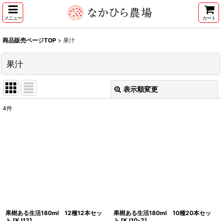
メニュー
カート
商品販売ページTOP
>
果汁
果汁
表示順変更
閉じる
4
件
表示数
:
並び順
:
絞り込む
果樹ある生活180ml 12種12本セッ
果樹ある生活180ml 10種20本セッ
ト
[
KJ12
]
ト
[
KJ10-2
]